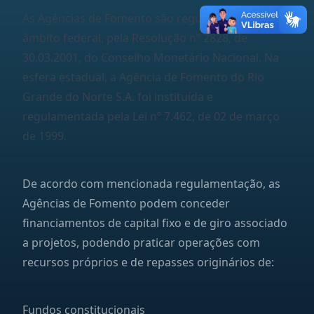
As Agências de Fomento são regulamentadas, no
âmbito federal, pela Resolução nº 2828, de
30.03.2001, do Conselho Monetário Nacional. Na
esfera estadual, a Agência de Fomento do Rio
Grande do Norte S.A. foi instituída e
regulamentada pela Lei nº 7.462, de 02 de março
de 1999.
De acordo com mencionada regulamentação, as
Agências de Fomento podem conceder
financiamentos de capital fixo e de giro associado
a projetos, podendo praticar operações com
recursos próprios e de repasses originários de:
Fundos constitucionais