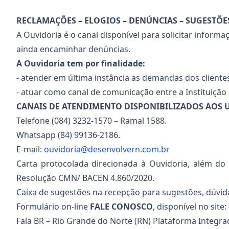
RECLAMAÇÕES – ELOGIOS – DENÚNCIAS – SUGESTÕES
A Ouvidoria é o canal disponível para solicitar inform
ainda encaminhar denúncias.
A Ouvidoria tem por finalidade:
- atender em última instância as demandas dos cliente
- atuar como canal de comunicação entre a Instituição e
CANAIS DE ATENDIMENTO DISPONIBILIZADOS AOS
Telefone (084) 3232-1570 – Ramal 1588.
Whatsapp (84) 99136-2186.
E-mail:
ouvidoria@desenvolvern.com.br
Carta protocolada direcionada à Ouvidoria, além d
Resolução CMN/ BACEN 4.860/2020.
Caixa de sugestões na recepção para sugestões, dúvidas
Formulário on-line
FALE CONOSCO
, disponível no site:
Fala BR – Rio Grande do Norte (RN) Plataforma Integr